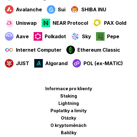
Avalanche
Sui
SHIBA INU
Uniswap
NEAR Protocol
PAX Gold
Aave
Polkadot
Sky
Pepe
Internet Computer
Ethereum Classic
JUST
Algorand
POL (ex-MATIC)
Informace pro klienty
Staking
Lightning
Poplatky a limity
Otázky
O kryptoměnách
Balíčky