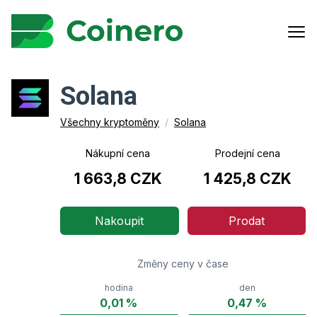
Solana
Všechny kryptoměny
/
Solana
Nákupní cena
Prodejní cena
1 663,8 CZK
1 425,8 CZK
Nakoupit
Prodat
Změny ceny v čase
hodina
den
0,01
%
0,47
%