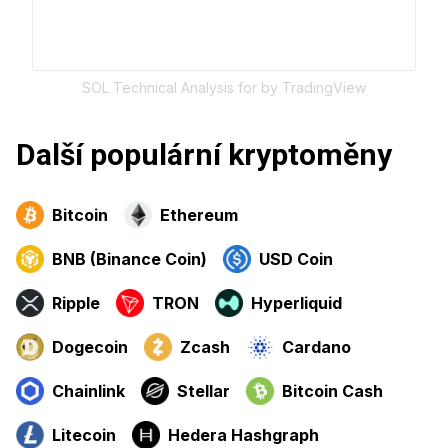
SOL
Technical Analysis for
by TradingView
Další populární kryptoměny
Bitcoin
Ethereum
BNB (Binance Coin)
USD Coin
Ripple
TRON
Hyperliquid
Dogecoin
Zcash
Cardano
Chainlink
Stellar
Bitcoin Cash
Litecoin
Hedera Hashgraph