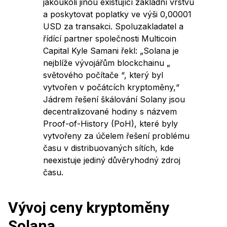
jakoukoli jinou existující základní vrstvu
a poskytovat poplatky ve výši 0,00001
USD za transakci. Spoluzakladatel a
řídící partner společnosti Multicoin
Capital Kyle Samani řekl: „Solana je
nejblíže vývojářům blockchainu „
světového počítače “, který byl
vytvořen v počátcích kryptoměny,“
Jádrem řešení škálování Solany jsou
decentralizované hodiny s názvem
Proof-of-History (PoH), které byly
vytvořeny za účelem řešení problému
času v distribuovaných sítích, kde
neexistuje jediný důvěryhodný zdroj
času.
Vývoj ceny kryptoměny
Solana