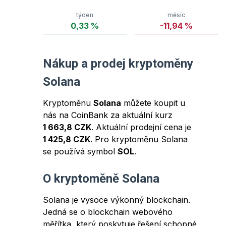
týden
měsíc
0,33
%
-11,94
%
Nákup a prodej kryptoměny
Solana
Kryptoměnu
Solana
můžete koupit u
nás na CoinBank za aktuální kurz
1 663,8 CZK
. Aktuální prodejní cena je
1 425,8 CZK
. Pro kryptoměnu
Solana
se používá symbol
SOL
.
O kryptoměně
Solana
Solana je vysoce výkonný blockchain.
Jedná se o blockchain webového
měřítka, který poskytuje řešení schopné