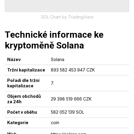
SOL
Chart
by TradingView
Technické informace ke
kryptoměně
Solana
Název
Solana
Tržní kapitalizace
893 582 453 947 CZK
Pořadí dle tržní
7
.
kapitalizace
Objem obchodů
29 398 519 666 CZK
za 24h
Počet v oběhu
582 052 139 SOL
Kategorie
coin