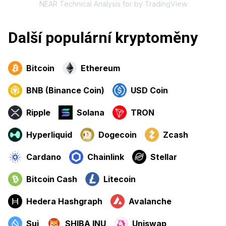
NEAR
Technical Analysis for
by TradingView
Další populární kryptoměny
Bitcoin
Ethereum
BNB (Binance Coin)
USD Coin
Ripple
Solana
TRON
Hyperliquid
Dogecoin
Zcash
Cardano
Chainlink
Stellar
Bitcoin Cash
Litecoin
Hedera Hashgraph
Avalanche
Sui
SHIBA INU
Uniswap