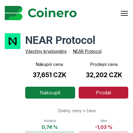
NEAR Protocol
Všechny kryptoměny
/
NEAR Protocol
Nákupní cena
Prodejní cena
37,651 CZK
32,202 CZK
Nakoupit
Prodat
Změny ceny v čase
hodina
den
0,74
%
-1,03
%