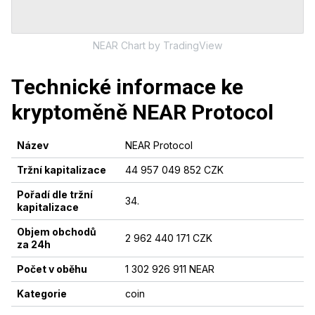
NEAR
Chart
by TradingView
Technické informace ke
kryptoměně
NEAR Protocol
Název
NEAR Protocol
Tržní kapitalizace
44 957 049 852 CZK
Pořadí dle tržní
34
.
kapitalizace
Objem obchodů
2 962 440 171 CZK
za 24h
Počet v oběhu
1 302 926 911 NEAR
Kategorie
coin