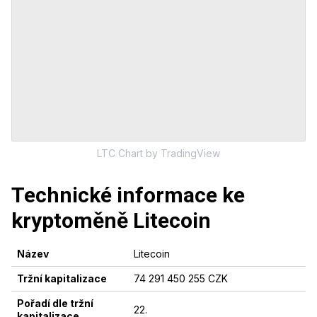
LTC
Chart
by TradingView
Technické informace ke
kryptoměně
Litecoin
Název
Litecoin
Tržní kapitalizace
74 291 450 255 CZK
Pořadí dle tržní
22
.
kapitalizace