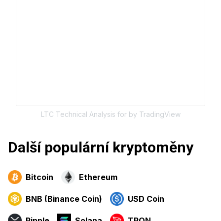
LTC
Technical Analysis for
by TradingView
Další populární kryptoměny
Bitcoin
Ethereum
BNB (Binance Coin)
USD Coin
Ripple
Solana
TRON