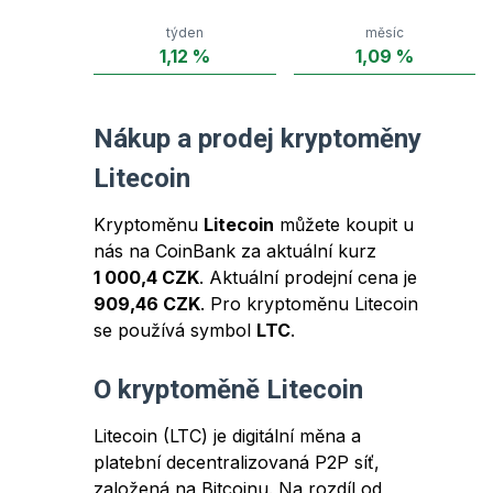
týden
měsíc
1,12
%
1,09
%
Nákup a prodej kryptoměny
Litecoin
Kryptoměnu
Litecoin
můžete koupit u
nás na CoinBank za aktuální kurz
1 000,4 CZK
. Aktuální prodejní cena je
909,46 CZK
. Pro kryptoměnu
Litecoin
se používá symbol
LTC
.
O kryptoměně
Litecoin
Litecoin (LTC) je digitální měna a
platební decentralizovaná P2P síť,
založená na Bitcoinu. Na rozdíl od