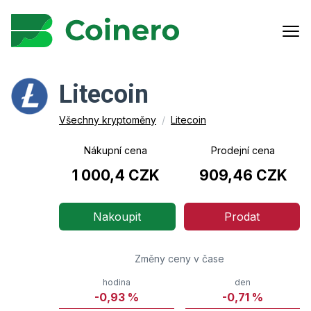
Litecoin
Všechny kryptoměny
/
Litecoin
Nákupní cena
Prodejní cena
1 000,4 CZK
909,46 CZK
Nakoupit
Prodat
Změny ceny v čase
hodina
den
-0,93
%
-0,71
%