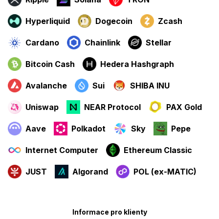
Hyperliquid
Dogecoin
Zcash
Cardano
Chainlink
Stellar
Bitcoin Cash
Hedera Hashgraph
Avalanche
Sui
SHIBA INU
Uniswap
NEAR Protocol
PAX Gold
Aave
Polkadot
Sky
Pepe
Internet Computer
Ethereum Classic
JUST
Algorand
POL (ex-MATIC)
Informace pro klienty