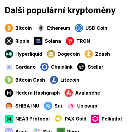
Další populární kryptoměny
Bitcoin
Ethereum
USD Coin
Ripple
Solana
TRON
Hyperliquid
Dogecoin
Zcash
Cardano
Chainlink
Stellar
Bitcoin Cash
Litecoin
Hedera Hashgraph
Avalanche
SHIBA INU
Sui
Uniswap
NEAR Protocol
PAX Gold
Polkadot
Aave
Sky
Pepe