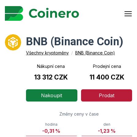
BNB (Binance Coin)
Všechny kryptoměny
/
BNB (Binance Coin)
Nákupní cena
Prodejní cena
13 312 CZK
11 400 CZK
Nakoupit
Prodat
Změny ceny v čase
hodina
den
-0,31
%
-1,23
%