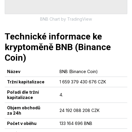
BNB
Chart
by TradingView
Technické informace ke
kryptoměně
BNB (Binance
Coin)
Název
BNB (Binance Coin)
Tržní kapitalizace
1 659 379 430 676 CZK
Pořadí dle tržní
4
.
kapitalizace
Objem obchodů
24 192 088 208 CZK
za 24h
Počet v oběhu
133 164 696 BNB